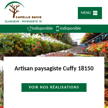
MENU
indisponible
indisponible
Artisan paysagiste Cuffy 18150
VOIR NOS RÉALISATIONS