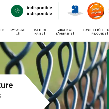
indisponible
indisponible
IER
PAYSAGISTE
TAILLE DE
ABATTAGE
TONTE ET RÉFECTI
18
HAIE 18
D'ARBRES 18
PELOUSE 18
ture
s